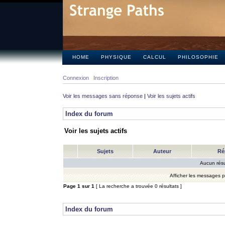
HOME
PHYSIQUE
CALCUL
PHILOSOPHIE
Connexion
Inscription
Voir les messages sans réponse
|
Voir les sujets actifs
Index du forum
Voir les sujets actifs
Sujets
Auteur
Ré
Aucun résu
Afficher les messages 
Page
1
sur
1
[ La recherche a trouvée 0 résultats ]
Index du forum