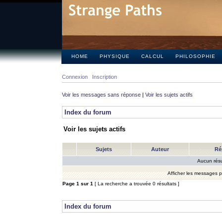
HOME
PHYSIQUE
CALCUL
PHILOSOPHIE
Connexion
Inscription
Voir les messages sans réponse
|
Voir les sujets actifs
Index du forum
Voir les sujets actifs
Sujets
Auteur
Ré
Aucun résu
Afficher les messages 
Page
1
sur
1
[ La recherche a trouvée 0 résultats ]
Index du forum