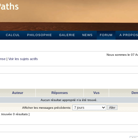
CALCUL
PHILOSOPHIE
GALERIE
NEWS
FORUM
A PROPO
Nous sommes le 07 A
onse
|
Voir les sujets actifs
Auteur
Réponses
Vus
Der
Aucun résultat approprié n’a été trouvé.
Afficher les messages précédents:
trouvée 0 résultats ]