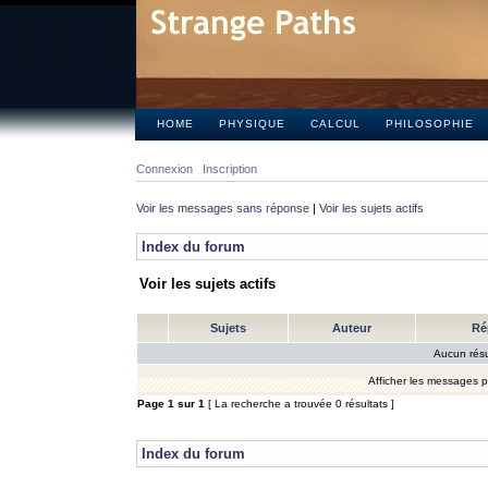
HOME
PHYSIQUE
CALCUL
PHILOSOPHIE
Connexion
Inscription
Voir les messages sans réponse
|
Voir les sujets actifs
Index du forum
Voir les sujets actifs
Sujets
Auteur
Ré
Aucun résu
Afficher les messages 
Page
1
sur
1
[ La recherche a trouvée 0 résultats ]
Index du forum