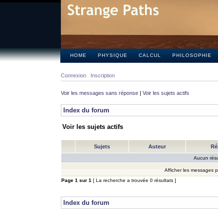
HOME
PHYSIQUE
CALCUL
PHILOSOPHIE
Connexion
Inscription
Voir les messages sans réponse
|
Voir les sujets actifs
Index du forum
Voir les sujets actifs
Sujets
Auteur
Ré
Aucun résu
Afficher les messages 
Page
1
sur
1
[ La recherche a trouvée 0 résultats ]
Index du forum