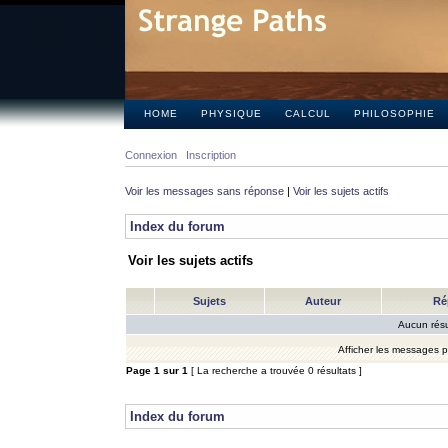
HOME
PHYSIQUE
CALCUL
PHILOSOPHIE
Connexion
Inscription
Voir les messages sans réponse
|
Voir les sujets actifs
Index du forum
Voir les sujets actifs
Sujets
Auteur
Ré
Aucun résu
Afficher les messages 
Page
1
sur
1
[ La recherche a trouvée 0 résultats ]
Index du forum