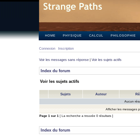
HOME
PHYSIQUE
CALCUL
PHILOSOPHIE
Connexion
Inscription
Voir les messages sans réponse
|
Voir les sujets actifs
Index du forum
Voir les sujets actifs
Sujets
Auteur
Ré
Aucun résu
Afficher les messages 
Page
1
sur
1
[ La recherche a trouvée 0 résultats ]
Index du forum