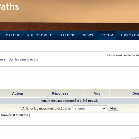
CALCUL
PHILOSOPHIE
GALERIE
NEWS
FORUM
A PROPO
Nous sommes le 09 A
onse
|
Voir les sujets actifs
Auteur
Réponses
Vus
Der
Aucun résultat approprié n’a été trouvé.
Afficher les messages précédents:
trouvée 0 résultats ]