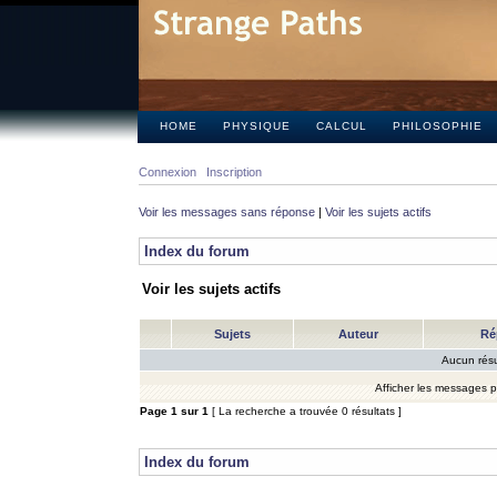
HOME
PHYSIQUE
CALCUL
PHILOSOPHIE
Connexion
Inscription
Voir les messages sans réponse
|
Voir les sujets actifs
Index du forum
Voir les sujets actifs
Sujets
Auteur
Ré
Aucun résu
Afficher les messages 
Page
1
sur
1
[ La recherche a trouvée 0 résultats ]
Index du forum