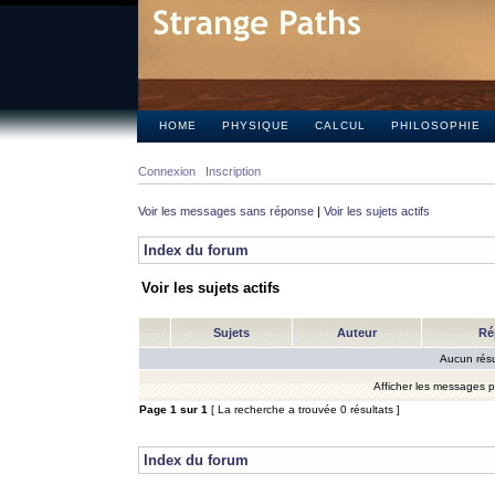
HOME
PHYSIQUE
CALCUL
PHILOSOPHIE
Connexion
Inscription
Voir les messages sans réponse
|
Voir les sujets actifs
Index du forum
Voir les sujets actifs
Sujets
Auteur
Ré
Aucun résu
Afficher les messages 
Page
1
sur
1
[ La recherche a trouvée 0 résultats ]
Index du forum