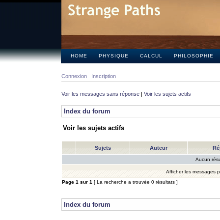
HOME
PHYSIQUE
CALCUL
PHILOSOPHIE
Connexion
Inscription
Voir les messages sans réponse
|
Voir les sujets actifs
Index du forum
Voir les sujets actifs
Sujets
Auteur
Ré
Aucun résu
Afficher les messages 
Page
1
sur
1
[ La recherche a trouvée 0 résultats ]
Index du forum