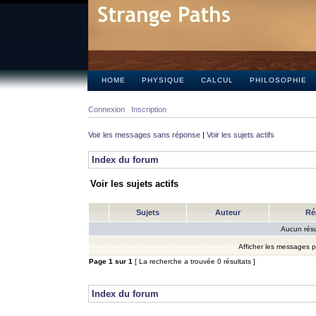
HOME
PHYSIQUE
CALCUL
PHILOSOPHIE
Connexion
Inscription
Voir les messages sans réponse
|
Voir les sujets actifs
Index du forum
Voir les sujets actifs
Sujets
Auteur
Ré
Aucun résu
Afficher les messages 
Page
1
sur
1
[ La recherche a trouvée 0 résultats ]
Index du forum