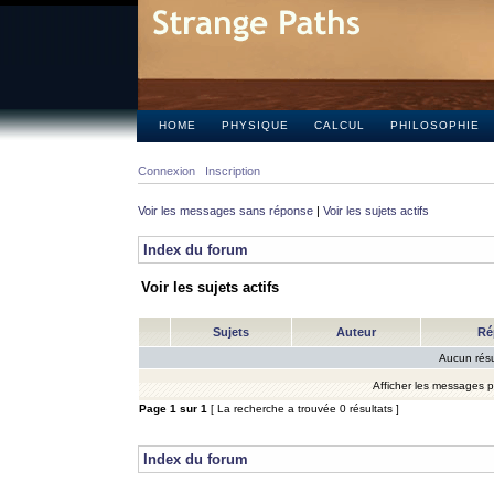
HOME
PHYSIQUE
CALCUL
PHILOSOPHIE
Connexion
Inscription
Voir les messages sans réponse
|
Voir les sujets actifs
Index du forum
Voir les sujets actifs
Sujets
Auteur
Ré
Aucun résu
Afficher les messages 
Page
1
sur
1
[ La recherche a trouvée 0 résultats ]
Index du forum