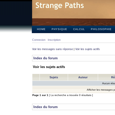
HOME
PHYSIQUE
CALCUL
PHILOSOPHIE
Connexion
Inscription
Voir les messages sans réponse
|
Voir les sujets actifs
Index du forum
Voir les sujets actifs
Sujets
Auteur
Ré
Aucun résu
Afficher les messages 
Page
1
sur
1
[ La recherche a trouvée 0 résultats ]
Index du forum