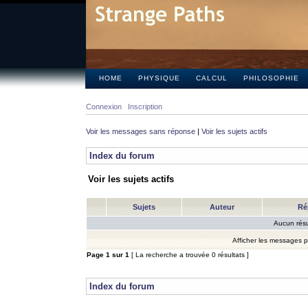
HOME
PHYSIQUE
CALCUL
PHILOSOPHIE
Connexion
Inscription
Voir les messages sans réponse
|
Voir les sujets actifs
Index du forum
Voir les sujets actifs
Sujets
Auteur
Ré
Aucun résu
Afficher les messages 
Page
1
sur
1
[ La recherche a trouvée 0 résultats ]
Index du forum