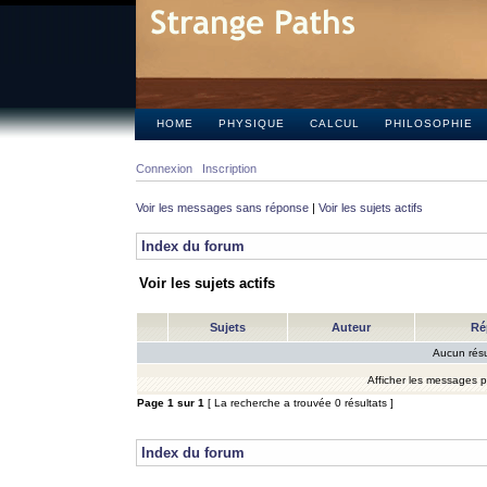
HOME
PHYSIQUE
CALCUL
PHILOSOPHIE
Connexion
Inscription
Voir les messages sans réponse
|
Voir les sujets actifs
Index du forum
Voir les sujets actifs
Sujets
Auteur
Ré
Aucun résu
Afficher les messages 
Page
1
sur
1
[ La recherche a trouvée 0 résultats ]
Index du forum