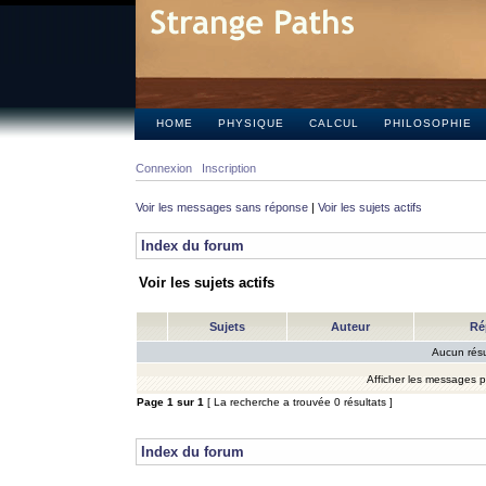
HOME
PHYSIQUE
CALCUL
PHILOSOPHIE
Connexion
Inscription
Voir les messages sans réponse
|
Voir les sujets actifs
Index du forum
Voir les sujets actifs
Sujets
Auteur
Ré
Aucun résu
Afficher les messages 
Page
1
sur
1
[ La recherche a trouvée 0 résultats ]
Index du forum