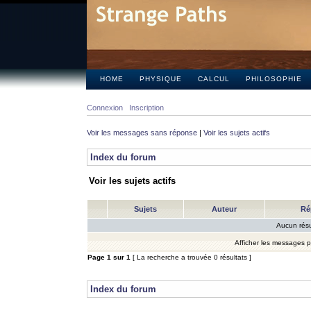
HOME
PHYSIQUE
CALCUL
PHILOSOPHIE
Connexion
Inscription
Voir les messages sans réponse
|
Voir les sujets actifs
Index du forum
Voir les sujets actifs
Sujets
Auteur
Ré
Aucun résu
Afficher les messages 
Page
1
sur
1
[ La recherche a trouvée 0 résultats ]
Index du forum