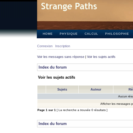
HOME
PHYSIQUE
CALCUL
PHILOSOPHIE
Connexion
Inscription
Voir les messages sans réponse
|
Voir les sujets actifs
Index du forum
Voir les sujets actifs
Sujets
Auteur
Ré
Aucun résu
Afficher les messages 
Page
1
sur
1
[ La recherche a trouvée 0 résultats ]
Index du forum