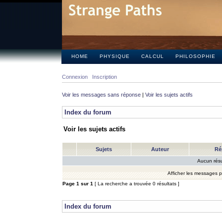
HOME
PHYSIQUE
CALCUL
PHILOSOPHIE
Connexion
Inscription
Voir les messages sans réponse
|
Voir les sujets actifs
Index du forum
Voir les sujets actifs
Sujets
Auteur
Ré
Aucun résu
Afficher les messages 
Page
1
sur
1
[ La recherche a trouvée 0 résultats ]
Index du forum