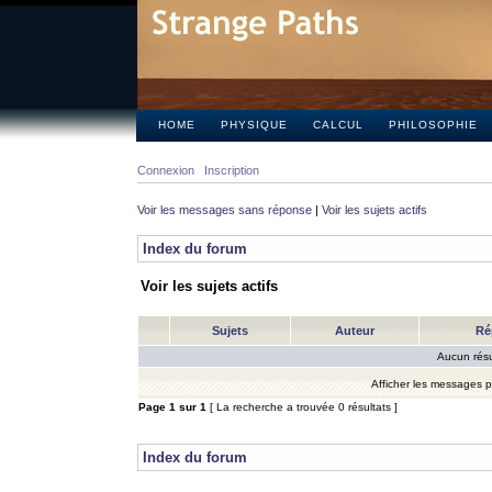
HOME
PHYSIQUE
CALCUL
PHILOSOPHIE
Connexion
Inscription
Voir les messages sans réponse
|
Voir les sujets actifs
Index du forum
Voir les sujets actifs
Sujets
Auteur
Ré
Aucun résu
Afficher les messages 
Page
1
sur
1
[ La recherche a trouvée 0 résultats ]
Index du forum