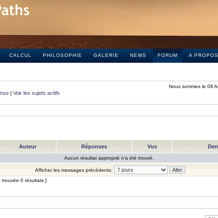
CALCUL
PHILOSOPHIE
GALERIE
NEWS
FORUM
A PROPO
Nous sommes le 08 A
onse
|
Voir les sujets actifs
Auteur
Réponses
Vus
Der
Aucun résultat approprié n’a été trouvé.
Afficher les messages précédents:
trouvée 0 résultats ]