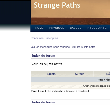
HOME
PHYSIQUE
CALCUL
PHILOSOPHIE
Connexion
Inscription
Voir les messages sans réponse
|
Voir les sujets actifs
Index du forum
Voir les sujets actifs
Sujets
Auteur
Ré
Aucun résu
Afficher les messages 
Page
1
sur
1
[ La recherche a trouvée 0 résultats ]
Index du forum