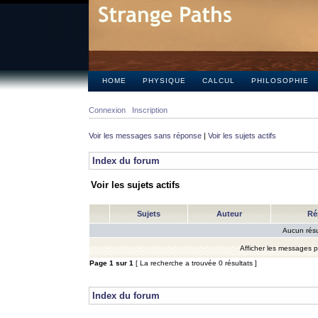
HOME
PHYSIQUE
CALCUL
PHILOSOPHIE
Connexion
Inscription
Voir les messages sans réponse
|
Voir les sujets actifs
Index du forum
Voir les sujets actifs
Sujets
Auteur
Ré
Aucun résu
Afficher les messages 
Page
1
sur
1
[ La recherche a trouvée 0 résultats ]
Index du forum