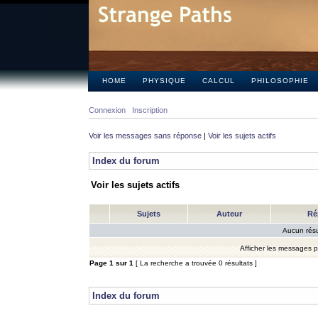
HOME
PHYSIQUE
CALCUL
PHILOSOPHIE
Connexion
Inscription
Voir les messages sans réponse
|
Voir les sujets actifs
Index du forum
Voir les sujets actifs
Sujets
Auteur
Ré
Aucun résu
Afficher les messages 
Page
1
sur
1
[ La recherche a trouvée 0 résultats ]
Index du forum