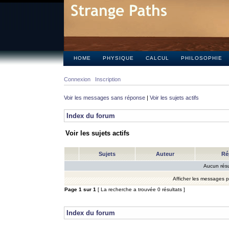
HOME
PHYSIQUE
CALCUL
PHILOSOPHIE
Connexion
Inscription
Voir les messages sans réponse
|
Voir les sujets actifs
Index du forum
Voir les sujets actifs
Sujets
Auteur
Ré
Aucun résu
Afficher les messages 
Page
1
sur
1
[ La recherche a trouvée 0 résultats ]
Index du forum