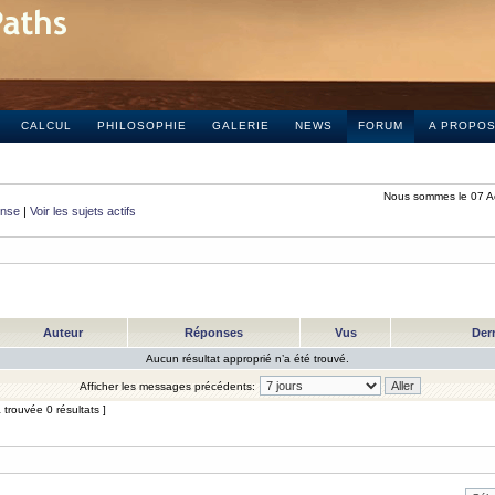
CALCUL
PHILOSOPHIE
GALERIE
NEWS
FORUM
A PROPO
Nous sommes le 07 A
onse
|
Voir les sujets actifs
Auteur
Réponses
Vus
Der
Aucun résultat approprié n’a été trouvé.
Afficher les messages précédents:
trouvée 0 résultats ]