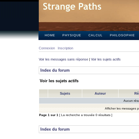
HOME
PHYSIQUE
CALCUL
PHILOSOPHIE
Connexion
Inscription
Voir les messages sans réponse
|
Voir les sujets actifs
Index du forum
Voir les sujets actifs
Sujets
Auteur
Ré
Aucun résu
Afficher les messages 
Page
1
sur
1
[ La recherche a trouvée 0 résultats ]
Index du forum