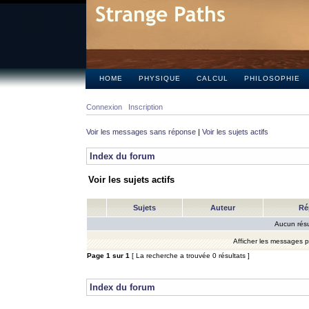
HOME
PHYSIQUE
CALCUL
PHILOSOPHIE
Connexion
Inscription
Voir les messages sans réponse
|
Voir les sujets actifs
Index du forum
Voir les sujets actifs
Sujets
Auteur
Ré
Aucun résu
Afficher les messages 
Page
1
sur
1
[ La recherche a trouvée 0 résultats ]
Index du forum