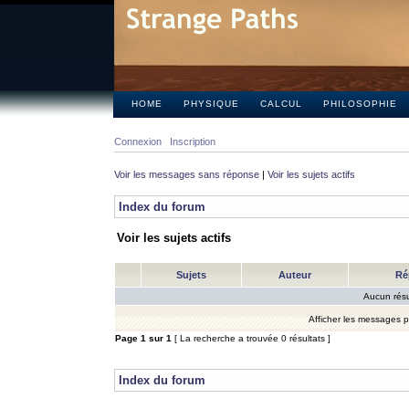
HOME
PHYSIQUE
CALCUL
PHILOSOPHIE
Connexion
Inscription
Voir les messages sans réponse
|
Voir les sujets actifs
Index du forum
Voir les sujets actifs
Sujets
Auteur
Ré
Aucun résu
Afficher les messages 
Page
1
sur
1
[ La recherche a trouvée 0 résultats ]
Index du forum