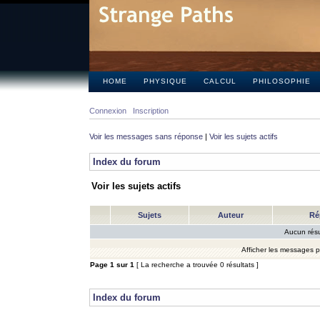
HOME
PHYSIQUE
CALCUL
PHILOSOPHIE
Connexion
Inscription
Voir les messages sans réponse
|
Voir les sujets actifs
Index du forum
Voir les sujets actifs
Sujets
Auteur
Ré
Aucun résu
Afficher les messages 
Page
1
sur
1
[ La recherche a trouvée 0 résultats ]
Index du forum