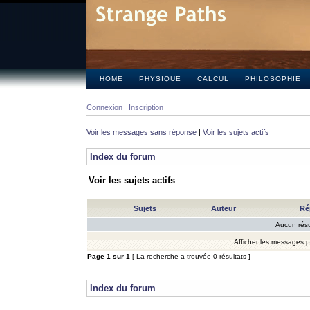
HOME
PHYSIQUE
CALCUL
PHILOSOPHIE
Connexion
Inscription
Voir les messages sans réponse
|
Voir les sujets actifs
Index du forum
Voir les sujets actifs
Sujets
Auteur
Ré
Aucun résu
Afficher les messages 
Page
1
sur
1
[ La recherche a trouvée 0 résultats ]
Index du forum