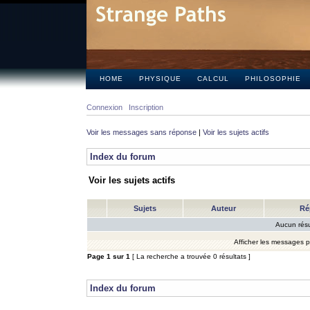
HOME
PHYSIQUE
CALCUL
PHILOSOPHIE
Connexion
Inscription
Voir les messages sans réponse
|
Voir les sujets actifs
Index du forum
Voir les sujets actifs
Sujets
Auteur
Ré
Aucun résu
Afficher les messages 
Page
1
sur
1
[ La recherche a trouvée 0 résultats ]
Index du forum