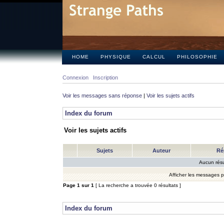
HOME
PHYSIQUE
CALCUL
PHILOSOPHIE
Connexion
Inscription
Voir les messages sans réponse
|
Voir les sujets actifs
Index du forum
Voir les sujets actifs
Sujets
Auteur
Ré
Aucun résu
Afficher les messages 
Page
1
sur
1
[ La recherche a trouvée 0 résultats ]
Index du forum