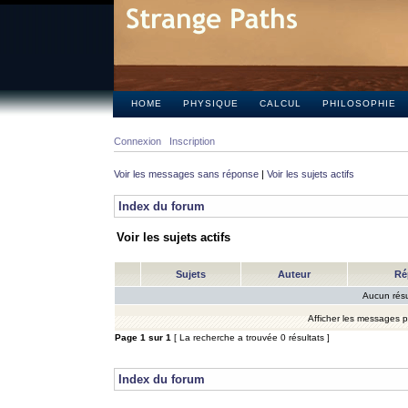
HOME
PHYSIQUE
CALCUL
PHILOSOPHIE
Connexion
Inscription
Voir les messages sans réponse
|
Voir les sujets actifs
Index du forum
Voir les sujets actifs
Sujets
Auteur
Ré
Aucun résu
Afficher les messages 
Page
1
sur
1
[ La recherche a trouvée 0 résultats ]
Index du forum