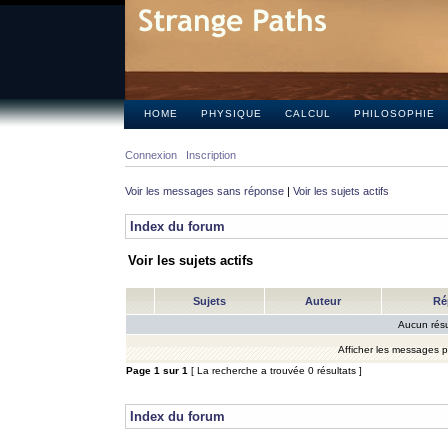
HOME
PHYSIQUE
CALCUL
PHILOSOPHIE
Connexion
Inscription
Voir les messages sans réponse
|
Voir les sujets actifs
Index du forum
Voir les sujets actifs
Sujets
Auteur
Ré
Aucun résu
Afficher les messages 
Page
1
sur
1
[ La recherche a trouvée 0 résultats ]
Index du forum