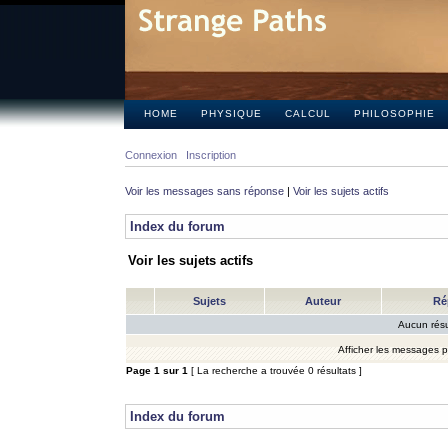
HOME
PHYSIQUE
CALCUL
PHILOSOPHIE
Connexion
Inscription
Voir les messages sans réponse
|
Voir les sujets actifs
Index du forum
Voir les sujets actifs
Sujets
Auteur
Ré
Aucun résu
Afficher les messages 
Page
1
sur
1
[ La recherche a trouvée 0 résultats ]
Index du forum