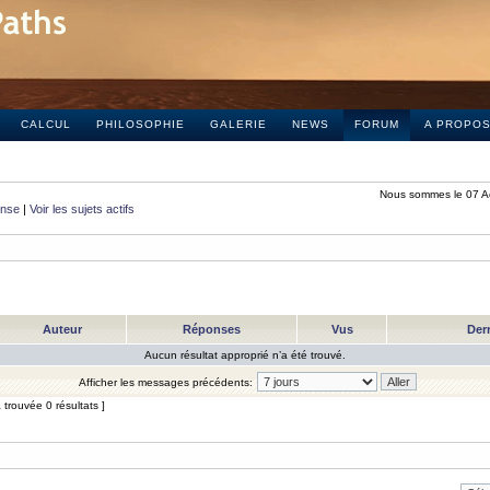
CALCUL
PHILOSOPHIE
GALERIE
NEWS
FORUM
A PROPO
Nous sommes le 07 A
onse
|
Voir les sujets actifs
Auteur
Réponses
Vus
Der
Aucun résultat approprié n’a été trouvé.
Afficher les messages précédents:
trouvée 0 résultats ]