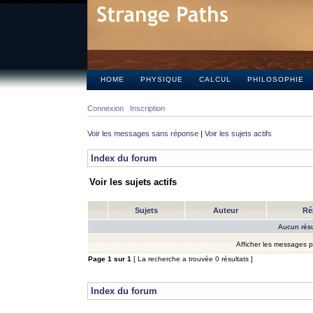
HOME
PHYSIQUE
CALCUL
PHILOSOPHIE
Connexion
Inscription
Voir les messages sans réponse
|
Voir les sujets actifs
Index du forum
Voir les sujets actifs
Sujets
Auteur
Ré
Aucun résu
Afficher les messages 
Page
1
sur
1
[ La recherche a trouvée 0 résultats ]
Index du forum