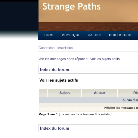
HOME
PHYSIQUE
CALCUL
PHILOSOPHIE
Connexion
Inscription
Voir les messages sans réponse
|
Voir les sujets actifs
Index du forum
Voir les sujets actifs
Sujets
Auteur
Ré
Aucun résu
Afficher les messages 
Page
1
sur
1
[ La recherche a trouvée 0 résultats ]
Index du forum