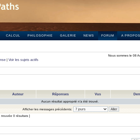
CALCUL
PHILOSOPHIE
GALERIE
NEWS
FORUM
A PROPO
Nous sommes le 08 A
onse
|
Voir les sujets actifs
Auteur
Réponses
Vus
Der
Aucun résultat approprié n’a été trouvé.
Afficher les messages précédents:
trouvée 0 résultats ]