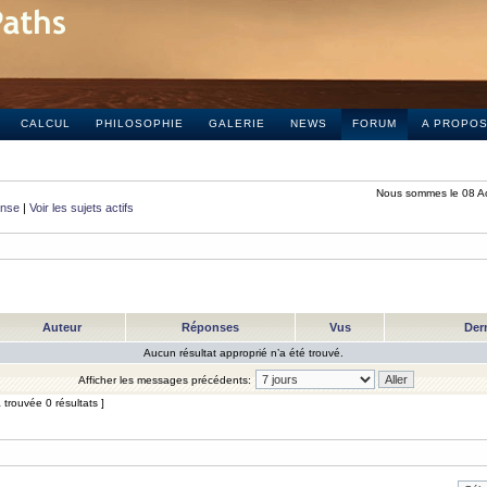
CALCUL
PHILOSOPHIE
GALERIE
NEWS
FORUM
A PROPO
Nous sommes le 08 A
onse
|
Voir les sujets actifs
Auteur
Réponses
Vus
Der
Aucun résultat approprié n’a été trouvé.
Afficher les messages précédents:
trouvée 0 résultats ]