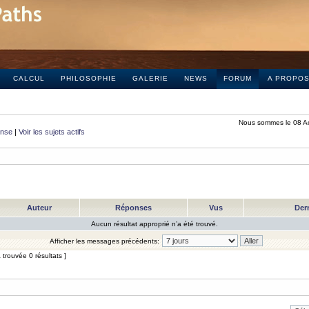
CALCUL
PHILOSOPHIE
GALERIE
NEWS
FORUM
A PROPO
Nous sommes le 08 A
onse
|
Voir les sujets actifs
Auteur
Réponses
Vus
Der
Aucun résultat approprié n’a été trouvé.
Afficher les messages précédents:
trouvée 0 résultats ]