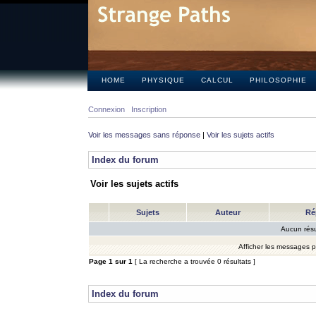
HOME
PHYSIQUE
CALCUL
PHILOSOPHIE
Connexion
Inscription
Voir les messages sans réponse
|
Voir les sujets actifs
Index du forum
Voir les sujets actifs
Sujets
Auteur
Ré
Aucun résu
Afficher les messages 
Page
1
sur
1
[ La recherche a trouvée 0 résultats ]
Index du forum