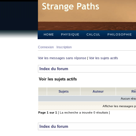
HOME
PHYSIQUE
CALCUL
PHILOSOPHIE
Connexion
Inscription
Voir les messages sans réponse
|
Voir les sujets actifs
Index du forum
Voir les sujets actifs
Sujets
Auteur
Ré
Aucun résu
Afficher les messages 
Page
1
sur
1
[ La recherche a trouvée 0 résultats ]
Index du forum