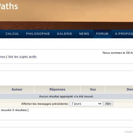
CALCUL
PHILOSOPHIE
GALERIE
NEWS
FORUM
A PROPO
Nous sommes le 08 A
onse
|
Voir les sujets actifs
Auteur
Réponses
Vus
Der
Aucun résultat approprié n’a été trouvé.
Afficher les messages précédents:
trouvée 0 résultats ]