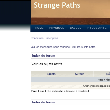
HOME
PHYSIQUE
CALCUL
PHILOSOPHIE
Connexion
Inscription
Voir les messages sans réponse
|
Voir les sujets actifs
Index du forum
Voir les sujets actifs
Sujets
Auteur
Ré
Aucun résu
Afficher les messages 
Page
1
sur
1
[ La recherche a trouvée 0 résultats ]
Index du forum