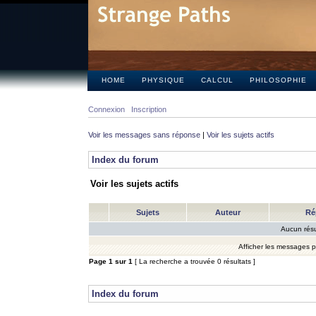
HOME
PHYSIQUE
CALCUL
PHILOSOPHIE
Connexion
Inscription
Voir les messages sans réponse
|
Voir les sujets actifs
Index du forum
Voir les sujets actifs
Sujets
Auteur
Ré
Aucun résu
Afficher les messages 
Page
1
sur
1
[ La recherche a trouvée 0 résultats ]
Index du forum