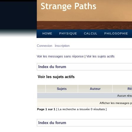
HOME
PHYSIQUE
CALCUL
PHILOSOPHIE
Connexion
Inscription
Voir les messages sans réponse
|
Voir les sujets actifs
Index du forum
Voir les sujets actifs
Sujets
Auteur
Ré
Aucun résu
Afficher les messages 
Page
1
sur
1
[ La recherche a trouvée 0 résultats ]
Index du forum