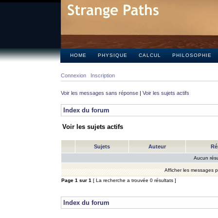
HOME
PHYSIQUE
CALCUL
PHILOSOPHIE
Connexion
Inscription
Voir les messages sans réponse
|
Voir les sujets actifs
Index du forum
Voir les sujets actifs
Sujets
Auteur
Ré
Aucun résu
Afficher les messages 
Page
1
sur
1
[ La recherche a trouvée 0 résultats ]
Index du forum